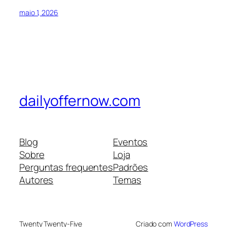
maio 1, 2026
dailyoffernow.com
Blog
Eventos
Sobre
Loja
Perguntas frequentes
Padrões
Autores
Temas
Twenty Twenty-Five
Criado com
WordPress