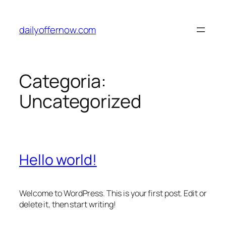
Pular
para
dailyoffernow.com
o
conteúdo
Categoria:
Uncategorized
Hello world!
Welcome to WordPress. This is your first post. Edit or
delete it, then start writing!